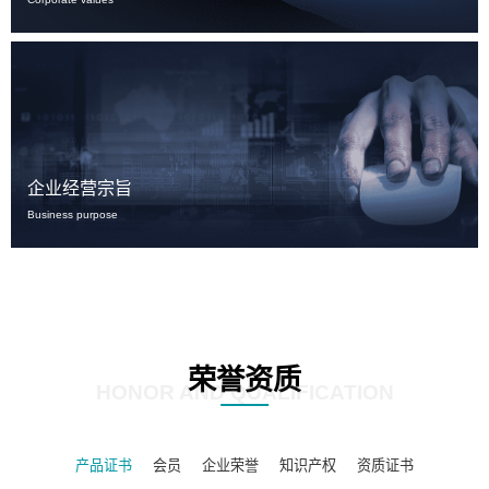
企业经营宗旨
Business purpose
荣誉资质
HONOR AND QUALIFICATION
产品证书
会员
企业荣誉
知识产权
资质证书