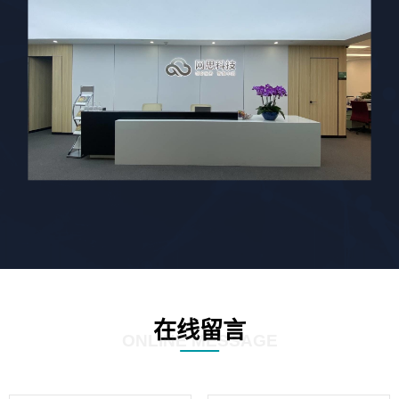
在线留言
ONLINE MESSAGE