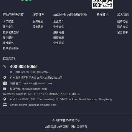
产品与解决方案
服务体系
ag网页版-ag网页版(中国),
新闻资讯
加入我们
人工智能
服务级别
企业简介
招聘岗位
数字孪生
服务网络
企业文化
联系方式
数字化转型解
服务网络
留言表单
安全服务
荣誉资质
运维服务
企业风采
技术咨询服务
联系我们
400-808-5058
周一到周五9:30-18:00 (北京时间）
广州市黄埔区科学大道18号芯大厦B2栋1-2层
商务合作: marketing@sinontt.com
媒体合作: media@sinontt.com
Overseas business: NETTHINK HOLDINGS(HK)CO.,LIMITED
Add: Unit 04-05, 16F, The Broadway No.54-62 Lockhart Road,
Wanchai, HongKong
Email: sinontt_business@sinontt.com
© 粤ICP备20035220号
ag网页版-ag网页版(中国), 版权所有