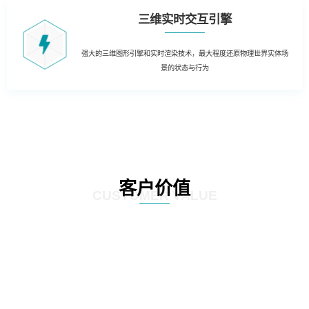
三维实时交互引擎
强大的三维图形引擎和实时渲染技术，最大程度还原物理世界实体场
景的状态与行为
客户价值
CUSTOMER VALUE
01
三维虚拟可视化平台：在现有资源管理系统数据库的基础上，以三维虚拟现实
的形式展现数据中心的运行情况。实现可视化管理和服务器设备物理位置的精
确定位。三维虚拟现实方式对机房楼层、设备区、设备安装部署情况及动力环
境等附属设施的直观展示，实时展现监控和报警数据。可实现360度视角调整。