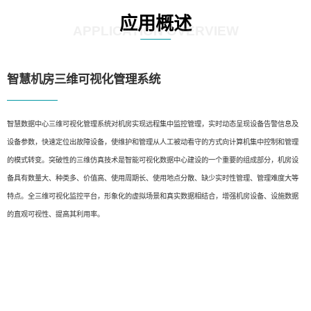
应用概述
APPLICATION OVERVIEW
智慧机房三维可视化管理系统
智慧数据中心三维可视化管理系统对机房实现远程集中监控管理，实时动态呈现设备告警信息及
设备参数，快速定位出故障设备，使维护和管理从人工被动看守的方式向计算机集中控制和管理
的模式转变。突破性的三维仿真技术是智能可视化数据中心建设的一个重要的组成部分，机房设
备具有数量大、种类多、价值高、使用周期长、使用地点分散、缺少实时性管理、管理难度大等
特点。全三维可视化监控平台，形象化的虚拟场景和真实数据相结合，增强机房设备、设施数据
的直观可视性、提高其利用率。