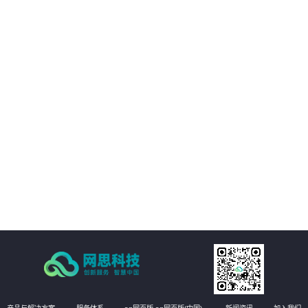
02
IT资产可视化管理：在三维环境中通过鼠标点击实现楼层、机房、机房子区域、
机柜、设备的分级直接浏览。实现机房可用性动态统计，包括空间可用性、用
电量分布、温湿度分布情况和机房承重分布情况统计。当上架设备物理位置发
生变化时，设备位置根据数据库变化自动变更。用户也可通过维护工具自行调
03
整。
机房环境监控可视化管理：在三维环境中以虚拟现实的方式来展示传统环境监
控系统，给管理员一个更加贴近现实场景的操作环境，进一步提升了操作体
验。极大的提高的机房监控管理的人性化、真实化。
04
配线可视化管理：配线可视化管理功能模块以三维可视化形式直观呈现链路连
接，实现对设备端口和连接线缆（基础布线和跳线）的管理，可以有效提升数
据中心配线的管理水平。
05
统计可视化管理：可视化管理系统可以树形数据呈现和三维场景展现两种方式
同时表现机房和机柜整体使用情况，对于已用空间和可用空间进行精确统计和
展现。