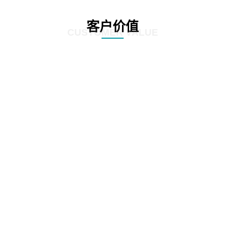
客户价值
CUSTOMER VALUE
01
根据全生命周期管理特点，对案件管理、争议诉讼、知识产权等核心业务流
程，实施闭环管理
02
在支持法务基础数据和法务数据精确、及时记录的基础上，为企业经营决策提
供参考依据
03
加强律师所管理，增加引入、考核评价、监督执行等相关流程，提高法律支撑
专业度
04
加强全方位普法宣传，APP、微信、PC端同步支撑，普法讲座，普法刊物，精
品课程等全面普法管理，激发员工学法守法用法意识，提高员工参与度，推动