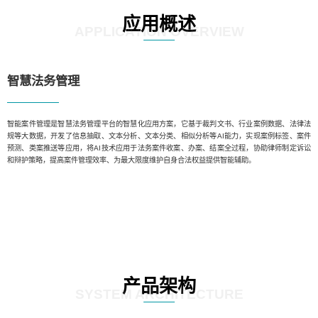
应用概述
APPLICATION OVERVIEW
智慧法务管理
智能案件管理是智慧法务管理平台的智慧化应用方案，它基于裁判文书、行业案例数据、法律法
规等大数据，开发了信息抽取、文本分析、文本分类、相似分析等AI能力，实现案例标签、案件
预测、类案推送等应用，将AI技术应用于法务案件收案、办案、结案全过程，协助律师制定诉讼
和辩护策略，提高案件管理效率、为最大限度维护自身合法权益提供智能辅助。
产品架构
SYSTEM ARCHITECTURE