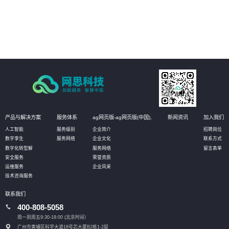
依法治企
05
强化作业流程分析，落实责任主体，促使法务管理规范、标准、流程的有效实
施，将法务控制前置，以全面提升管理水平
产品与解决方案
服务体系
ag网页版-ag网页版(中国),
新闻资讯
加入我们
人工智能
服务级别
企业简介
招聘岗位
数字孪生
服务网络
企业文化
联系方式
数字化转型解
服务网络
留言表单
安全服务
荣誉资质
运维服务
企业风采
技术咨询服务
联系我们
400-808-5058
周一到周五9:30-18:00 (北京时间）
广州市黄埔区科学大道18号芯大厦B2栋1-2层