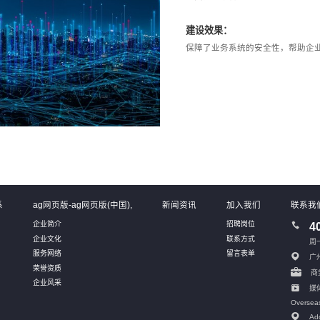
建设效果：
保障了业务系统的安全性，帮助企
系
ag网页版-ag网页版(中国),
新闻资讯
加入我们
联系我
企业简介
招聘岗位
4
企业文化
联系方式
周一
服务网络
留言表单
广
荣誉资质
商务
企业风采
媒体
Oversea
Add