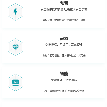
预警
安全隐患提前预警,杜绝重大安全事故
巡检记录、故障检修；安全数据统计分析
高效
数据提取、年终审计高效便捷
数据界面可视化，各大模块数据一览无余
智能
智能管理、拒绝遗漏
提前预警到期合同；自动提醒安全检修