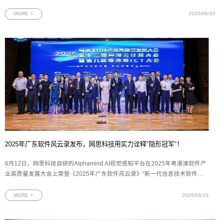
政企事业部以及广东移动等12家省公司、5家专业公司的领导及业务骨干，16家
网络安全领域联合体成员单位代表齐聚羊城，围绕科技创新、产品融合、生态共
MORE >
2025/06/30
建等关键议题展
2025年广东软件风云录发布，网思科技用实力诠释"隐形冠军"！
6月12日，网思科技自研的Alphamind AI视觉感知平台在2025年粤港澳软件产
业高质量发展大会上荣登《2025年广东软件风云录》“新一代信息技术软件产
品TOP 15”榜单，成为粤港澳大湾区软件产业创新发展的标杆平台。图为2025
年广东软件风云录新一代信息技术软件产品奖牌2025年广东软件风云榜评选由
MORE >
2025/06/13
羊城晚报报业集团、广东软件行业