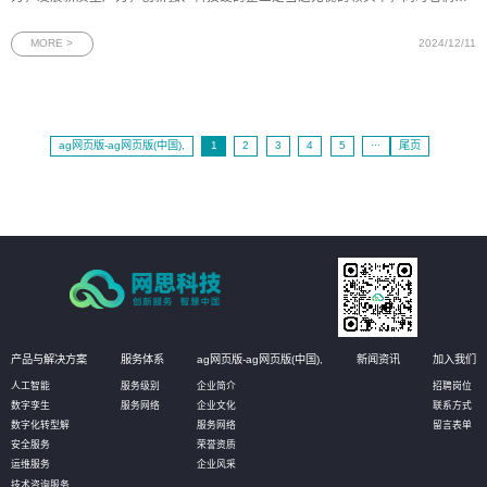
对金融服务提出了更高的要求。围绕科技企业普遍存在的“高技术、高研发、轻资
产”等特征，邮储银行广州市分行践行大行担当，探索创新、专业的金融产品和服
MORE >
2024/12/11
务模式。为此，时
ag网页版-ag网页版(中国),
1
2
3
4
5
···
尾页
产品与解决方案
服务体系
ag网页版-ag网页版(中国),
新闻资讯
加入我们
人工智能
服务级别
企业简介
招聘岗位
数字孪生
服务网络
企业文化
联系方式
数字化转型解
服务网络
留言表单
安全服务
荣誉资质
运维服务
企业风采
技术咨询服务