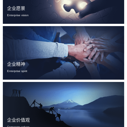
企业愿景
Enterprise vision
企业精神
Enterprise spirit
企业价值观
Corporate values