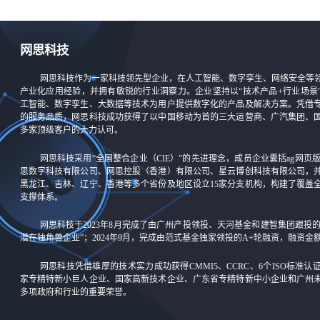
网思科技
网思科技作为一家科技领先型企业，在人工智能、数字孪生、网络安全等
产业化应用经验，并拥有敏锐的行业洞察力。企业坚持以“技术产品+行业场景
工智能、数字孪生、大数据等技术为用户提供数字化的产品及解决方案。凭借
的服务品质，网思科技成功获得了以中国移动为首的三大运营商、广汽集团、
多家顶级客户的大力认可。
网思科技采用“全国整合企业（CIE）”的先进理念，成员企业囊括ag网页版-a
思数字科技有限公司、网思控股（香港）有限公司、星云博创科技有限公司，
黑龙江、吉林、辽宁、香港等多个省份及地区设立15家分支机构，构建了覆盖
支撑体系。
网思科技于2023年8月完成了由广州产投领投、天河基金和建智集团跟投
潜在独角兽企业”；2024年9月，完成由范式基金独家领投的A+轮融资，融资
网思科技凭借雄厚的技术实力成功获得CMMI5、CCRC、6个ISO标准
家专精特新小巨人企业、国家高新技术企业、广东省专精特新中小企业和广州
多项政府和行业的重要荣誉。