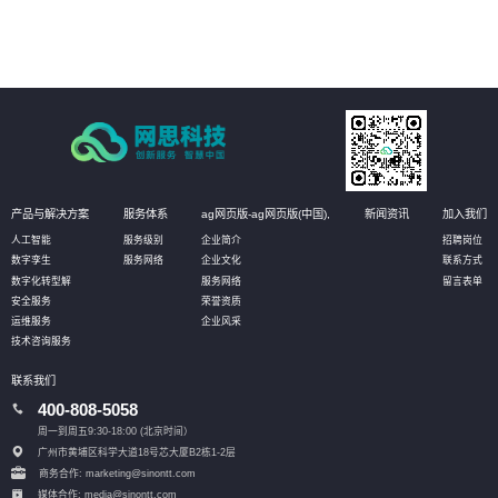
即可实现资产的有效维护；同时还可定义相应的管理阈值，系统自动预警，对
设备进行预测性维护，选择性保养和更换，大幅降低设备资产维护成本。
产品与解决方案
服务体系
ag网页版-ag网页版(中国),
新闻资讯
加入我们
人工智能
服务级别
企业简介
招聘岗位
数字孪生
服务网络
企业文化
联系方式
数字化转型解
服务网络
留言表单
安全服务
荣誉资质
运维服务
企业风采
技术咨询服务
联系我们
400-808-5058
周一到周五9:30-18:00 (北京时间）
广州市黄埔区科学大道18号芯大厦B2栋1-2层
商务合作: marketing@sinontt.com
媒体合作: media@sinontt.com