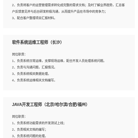
4、熟悉OPENCV、HALCON等常用图像处理软件，熟练进行图像处理；
2、负责将客户的运营管理需求转化成完整的需求文档；及时了解业界趋势，汇总客
5、熟悉主流的分类算法、聚类算法和关联分析算法原理，能熟练使用神经网络算法
户反馈意见并与后台研发积极沟通，从而提升产品在市场中的竞争力；
的进行业务建模；
3、配合客户整理项目汇报材料。
6、对OCR领域有深入的研究，熟悉模型调参，压缩和整型化方法；
7、熟悉mysql、oracle、MongoDB、redis等其中一种数据库使用。
岗位要求：
软件系统运维工程师（长沙）
1、3年以上运营或解决方案的工作经验。
2、具备良好的逻辑能力、沟通能力和文字处理能力，能够从海量数据中发现关键特
岗位职责：
征，可独立提出完整的优化方案,并推动方案执行达成结果；熟练使用PPT、
1、负责系统日常运维，支撑现场运维，配合开发人员处理系统问题。
WORD、EXCEL等办公软件；
2、负责与沟通问题，汇报情况。
3、深入理解公司各项AI产品和技术信息；具有较强的文档编写能力，能独立撰写
3、负责系统相关数据处理。
PPT、方案建议书等，面试时需携带个人制作的专业PPT文件进行展示。
4、负责系统运维相关文档编写。
5、负责现场对接客户，沟通事项。
JAVA开发工程师（北京/哈尔滨/合肥/福州）
岗位要求：
1、计算机相关专业本科以上学历，1年以上软件系统运维经验。
岗位职责：
2、精通linux命令。
1、负责系统功能需求的开发测试上线；
3、熟悉oracle、mysql 数据库。
2、负责相关文档的编写；
4、善于沟通，具有良好的团队合作精神和协作能力。
3、负责系统问题的处理。