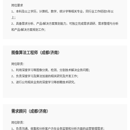
岗位要求
岗位要求：
1、本科及以上学历，计算机、数学、统计学等相关专业，同行业工作经验5年以
1、全日制统招本科及以上学历，计算机相关专业毕业，5年以上开发工作经验；
上；
2、具有扎实的java编程功底和良好的编码习惯，有分布式、多线程及高并发系统开
2、具备需求分析、产品/解决方案策划能力，可独立完成需求调研、需求整理与分析
发经验和性能调优经验尤佳；熟悉JVM调优；掌握基础中间件、基础架构方案和云
和产品/解决方案规划工作；
平台、云产品功能特性，熟练使用相关平台的功能和了解其背后实现机制；
3、逻辑缜密，对用户产品/解决方案体验敏感，对数据敏感，有产品/解决方案意
3、精通主流开发框架经验，精通一门主流开发语言；熟悉主流开源框架源码；
识，有主见，以数据为驱动，以结果为导向；
4、具有一定的大中型项目参与经验，有中间件、基础组件和框架的研发经验，具备
4、具有丰富的AI产品/解决方案解决方案经验，能够针对客户的需求，快速响应输出
研发管理流程建设经验；
图像算法工程师（成都/济南）
相关的解决方案，包括视频分析、图像识别、NLP、OCR、机器学习等；
5、熟悉Spring、Mybatis等开源框架和常用apache组件,熟悉Web服务端开发的各
5、具备AI技术背景，掌握TensorFlow、PyTorch、Spark MLlib、SK-Learn等常见
种常用框架和技术Springboot、Shiro、springcloud等；熟悉Linux常用命令和了解
岗位职责：
AI算法框架，对人脸识别、目标检测、图像识别、OCR、NLP等AI算法有深刻理
常用脚本语言，较丰富的线上系统运维经验，复杂问题排查思路清晰。
1、利用深度学习等图像分类、检测、分割技术解决业务问题；
解。具有AI平台级产品/解决方案从业经验者优先。具有大数据技术背景者优先；
2、负责深度学习及算法加速的相关研究及开发工作；
6、具备良好的客户意识与沟通能力，善于学习思考、创新与团队协作，认真负责、
3、进行公司相关业务的深度学习等前瞻技术研究。
执行力与抗压力强。
岗位要求：
1、统招本科以上学历，图形图像、计算机或数学相关专业；
需求顾问（成都/济南）
2、2年以上图像处理开发经验，熟悉python和spark开发；
3、熟练使用TensorFlow、Theano、Keras 及 Caffe 任意一种主流深度学习框架搭
岗位职责：
建深度学习系统环境；
1、负责沟通、收集和分析客户方在业务监管和分析方面的运营管理需求；