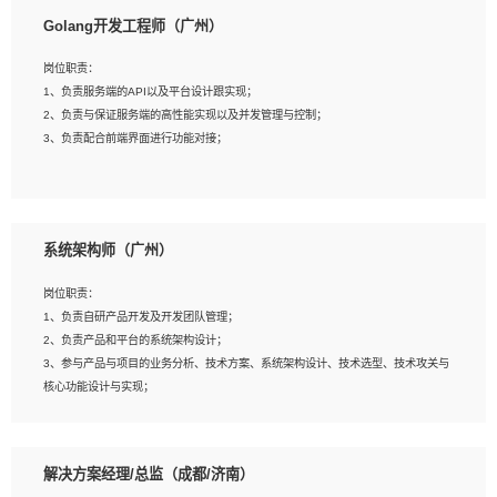
1、本科以上相关专业毕业，拥有三年以上相关数据工作经验经验。
Golang开发工程师（广州）
2、熟悉PostgreSQL、redis、MongoDB、ElasticSearch等开源数据库运维管理，
拥有开发经验优先。
岗位职责：
3、熟悉Oracle、MySQL、SQLServer中一种或多种优先。
1、负责服务端的API以及平台设计跟实现；
4、熟悉Hadoop、HBASE、Spark等大数据平台优先。
2、负责与保证服务端的高性能实现以及并发管理与控制；
5、熟悉linux或任意一种unix操作系统，如有较强操作系统侧工作经验者优先。
3、负责配合前端界面进行功能对接；
6、具备丰富的项目实施经验，较强的自我学习能力。
7、责任心强，为人友好，沟通能力强，具有良好的团队意识。
岗位要求：
1、本科及以上学历，计算机相关专业；
系统架构师（广州）
2、1年以上Golang开发工作经验，能独立完成相应项目开发；
3、基础扎实、熟悉数据结构与算法，熟悉多线程、多进程、IO复用等并发编程思维
岗位职责：
与实现，熟悉常用开源框架及设计模式；
1、负责自研产品开发及开发团队管理；
4、熟悉Golang、连接池、消息队列等组件使用、熟悉后端开发、测试、调试流程
2、负责产品和平台的系统架构设计；
跟工具使用；
3、参与产品与项目的业务分析、技术方案、系统架构设计、技术选型、技术攻关与
5、对技术有激情，喜欢钻研，能快速接受和掌握新技术，学习能力和工作责任心
核心功能设计与实现；
强，良好的沟通表达能力和团队协作能力。
4、根据业务及技术发展，做前瞻性的技术分析、研究及应用；
5、根据业务架构设计与业务需求，上接业务设计下接系统设计，编写系统概要设
计，指导技术骨干进行系统详细设计。
解决方案经理/总监（成都/济南）