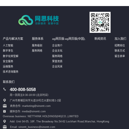
产品与解决方案
服务体系
ag网页版-ag网页版(中国),
新闻资讯
加入我们
人工智能
服务级别
企业简介
招聘岗位
数字孪生
服务网络
企业文化
联系方式
数字化转型解
服务网络
留言表单
安全服务
荣誉资质
运维服务
企业风采
技术咨询服务
联系我们
400-808-5058
周一到周五9:30-18:00 (北京时间）
广州市黄埔区科学大道18号芯大厦B2栋1-2层
商务合作: marketing@sinontt.com
媒体合作: media@sinontt.com
Overseas business: NETTHINK HOLDINGS(HK)CO.,LIMITED
Add: Unit 04-05, 16F, The Broadway No.54-62 Lockhart Road,
Wanchai, HongKong
Email: sinontt_business@sinontt.com