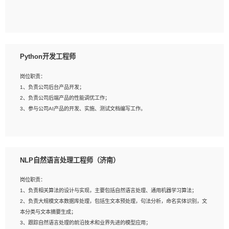
5、具备与多团队合作的经验，良好团队协作精神；
岗位要求：
1、全日制本科及以上学历，计算机相关专业毕业，一年以上前端开发工作经验；
2、熟练掌握HTML、CSS、JavaScript等web相关技术；
Python开发工程师
3、熟悉react/vue/angular任何一种前端框架，熟悉react优先；
4、熟悉webpack配置和git操作；
岗位职责：
5、善于沟通，具有团队意识；
1、负责公司后台产品开发；
2、负责公司后端产品的性能调优工作；
3、参与公司AI产品的开发、实施、测试文档编写工作。
岗位要求:
1、计算机相关专业，本科及以上学历，2年以上后端开发经验，有过运营商项目经
NLP自然语言处理工程师（济南）
验的更佳；
2、熟练python编程语言，熟悉服务端开发流程，熟悉常见的算法和数据结构；
岗位职责：
3、熟悉数据库开发，熟悉Mysql、Oracle、MongoDb数据库应用开发其中一种；
1、负责相关算法的设计与实现，主要包括自然语言处理、通用机器学习算法；
4、熟悉Python Wed框架（Django/Flask...）代码能力优秀，熟悉编码规范和具备
2、负责大规模文本数据库处理，包括生文本预处理，句法分析，命名实体识别，文
良好的文档编写能力）；
本分类与文本摘要生成；
5、沟通表达能力强，具备团队协作能力。
3、跟踪自然语言处理的前沿技术和业界先进的模型应用；