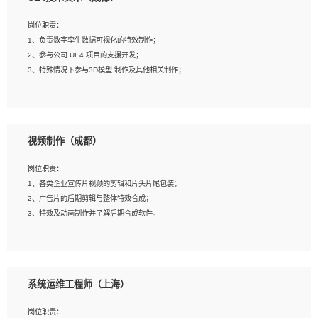
2、熟练掌握 Unity3D 程序开发，精通 C# 语言开发；
3、具有大量插件的使用调试经历，开发测试过 UWP 端程序者优先；
岗位职责：
4、有良好的沟通能力和团队合作意识；
1、负责数字孪生数据可视化的特效制作；
5、开发过 HoloLens 程序者优先。
2、参与公司 UE4 项目的支援开发；
3、特殊情况下参与3D模型 制作及其他相关制作；
岗位要求：
1、全日制本科以上学历，美术、动画相关专业毕业，具有相关效果制作经验2年以
视频制作（成都）
上；
2、熟练掌握 Particle 或 Niagara 制作特效模块；
岗位职责：
3、想象力丰富, 有一定的艺术审美深度；
1、各类企业宣传片视频的剪辑和片头片尾包装；
4、有良好的场景特效搭建功底；
2、广告片的后期剪辑与整体特效合成；
5、熟悉 3Ds Max 或者 Maya；
3、特效及动画制作并了解后期合成软件。
6、有良好的沟通能力和团队合作意识；
7、参与过建筑结构表现相关项目者优先
岗位要求：
1、热爱影视，责任心强，有强烈的兴趣和后期制作的主观能动性；
系统运维工程师（上海）
2、熟练使用After Effect、Photo Shop、熟练掌握视频剪辑和特效包装软件；
3、能对影片后期进行整体调色控制，具备一定审美感；
岗位职责：
4、在剪辑上会思考，有一定编导思维；