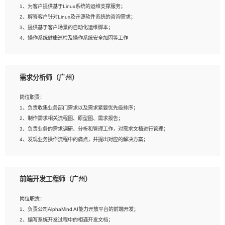
1、为客户提供基于Linux系统的运维支撑服务；
5、踏实， 勤奋，愿意在工作中不断学习，提高自我；
2、解答客户针对Linux及开源软件系统的咨询需求；
6、能与同事友好相处。
3、提供基于客户场景的自动化运维脚本；
4、操作系统健康巡检及操作系统安全加固等工作
岗位要求：
需求分析师（广州）
1、全日制本科计算机相关专业毕业，3年以上相关工作经验；
2、精通linux操作系统的运行维护，具有故障处理的能力
岗位职责：
3、熟练使用脚本语言，shell/python任一种，熟练使用Ansible
1、负责收集业务部门需求以及需求紧要优先级排序；
4、熟悉linux常见服务、中间件的基本原理、部署以及故障处理，如：Mysql、
2、制作需求相关流程图、原型图、需求报告；
Apache、Nginx、Zabbix、Kafka等
3、负责业务的需求调研、分析和管理工作，对需求文档进行管理；
5、熟悉主流虚拟化技术，如：VMware、KVM
4、发现业务操作流程中的痛点，并提出对应的解决方案；
6、具备网络方面的基础知识，熟悉常见的网络协议，如TCP/IP，转发原理，路由优
5、完成其他上级领导交予的任务和工作。
先级等
7、了解容器技术，熟悉docker或podman
8、有良好的文档编写能力和沟通能力，有RHCE证书优先
前端开发工程师（广州）
岗位要求：
1、本科以上学历，一年以上需求分析相关经验者优先；
岗位职责：
2、熟悉产品及需求规划工具，如:Axure、Xmind、MS Project等；
1、负责公司AlphaMind AI能力开放平台的前端开发；
3、具备良好的交流协调能力，有较强的责任感、工作积极主动；
2、编写系统开发过程中的相遇开发文档；
4、有较强的系统需求分析、文档编写能力、沟通能力；