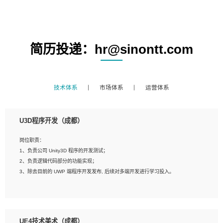
简历投递：hr@sinontt.com
技术体系
市场体系
运营体系
U3D程序开发（成都）
岗位职责：
1、负责公司 Unity3D 程序的开发测试；
2、负责逻辑代码部分的功能实现；
3、除去目前的 UWP 端程序开发发布, 后续对多端开发进行学习投入。
岗位要求：
1、全日制本科相关专业，具有相关开发经验?年以上；
UE4技术美术（成都）