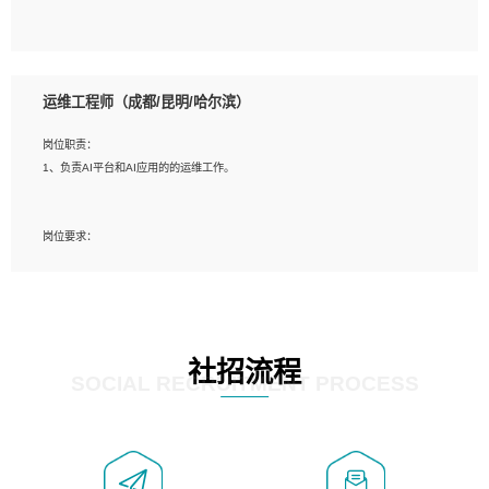
5、必须有实际的生产环境系统维护经验。
6、有中国移动安全态势系统相关项目经验优先考虑。
岗位要求：
1、精通java编程，熟悉vue和jsp编程；
运维工程师（成都/昆明/哈尔滨）
2、熟悉linux命令；
3、熟练使用springmvc、springcloud、webservice等框架进行开发；
岗位职责：
4、熟练使用oracle、mysql进行开发；
1、负责AI平台和AI应用的的运维工作。
5、熟悉流程开发如使用activiti；
6、计算机相关专业本科以上学历，3年以上开发工作经验。
岗位要求：
1、计算机相关专业，大专以上学历，2年以上开发运维工作经验；
2、必须具备的能力：有丰富的运维开发和K8S运维经验；熟悉K8S、Git、docker
等相关工具使用；熟练掌握Linux环境下的Shell语言 ；工作责任感强、具有良好的
沟通能力、服务意识；
3、掌握Linux环境下的Python编程语言；
社招流程
4、掌握DevOps思想、方法和流程。Jenkins工具使用；
SOCIAL RECRUITMENT PROCESS
5、掌握常见中间件配置与优化，如mysql、nginx等；
6、掌握服务器的维护，熟悉linux系统的常用操作；
7、掌握和第三方系统API接口的维护操作，和安全漏洞扫描的修复工作。