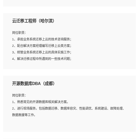
4、负责问答系统的搭建和知识图谱的建立；
云迁移工程师（哈尔滨）
岗位要求：
1、1年及以上自然语言处理方向研究或工作经验，统招本科及以上学历；
岗位职责：
2、熟悉tensorflow，keras，pytorch等常规深度学习框架，快速根据客户需求实现
1、承担业务系统迁移上云的技术咨询服务；
有效的模型；
2、配合解决方案经理编写迁移上云类方案；
3、熟悉掌握至少一种编程语言，如：Python，Java；
3、统管业务系统迁移上云的具体实施工作；
4、 熟悉NLP相关算法与实现；
4、解决迁移过程中所遇到的一些技术问题；
5、至少有一次及以上问答系统的项目实践，熟悉问答系统全流程开发者优先；
6、有较强的问题分析和处理能力，良好的团队合作意识；
7、 参与过相关竞赛或科研项目者优先。
岗位要求：
开源数据库DBA（成都）
1、专科及以上学历，三年以上工作经验，计算机等相关专业；
2、具备常见业务系统资源评估、部署优化和故障排查的能力；
岗位职责：
3、熟悉常见操作系统、存储、网络、 IO 等相关原理；
1、熟悉常见的开源数据库相关解决方案。
4、具有迁移工具实操经验，具备P2V、V2V迁移能力；
2、进行现场服务，包括数据迁移、数据库容灾、性能调优、系统建设、故障处理、
5、熟练华为、VMware虚拟化、云计算及云存储技术；
数据救援等工作。
6、熟悉主流数据库、应用服务器、中间件部署架构和运维方法；
7、具备资源池迁移、应用及数据迁移、异构数据迁移相关经验；
8、具有HCIE/H3CIE/VMware/阿里云等云计算方向认证者优先；
岗位要求：