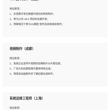
2、熟练掌握 Unity3D 程序开发，精通 C# 语言开发；
3、具有大量插件的使用调试经历，开发测试过 UWP 端程序者优先；
岗位职责：
4、有良好的沟通能力和团队合作意识；
1、负责数字孪生数据可视化的特效制作；
5、开发过 HoloLens 程序者优先。
2、参与公司 UE4 项目的支援开发；
3、特殊情况下参与3D模型 制作及其他相关制作；
岗位要求：
1、全日制本科以上学历，美术、动画相关专业毕业，具有相关效果制作经验2年以
视频制作（成都）
上；
2、熟练掌握 Particle 或 Niagara 制作特效模块；
岗位职责：
3、想象力丰富, 有一定的艺术审美深度；
1、各类企业宣传片视频的剪辑和片头片尾包装；
4、有良好的场景特效搭建功底；
2、广告片的后期剪辑与整体特效合成；
5、熟悉 3Ds Max 或者 Maya；
3、特效及动画制作并了解后期合成软件。
6、有良好的沟通能力和团队合作意识；
7、参与过建筑结构表现相关项目者优先
岗位要求：
1、热爱影视，责任心强，有强烈的兴趣和后期制作的主观能动性；
系统运维工程师（上海）
2、熟练使用After Effect、Photo Shop、熟练掌握视频剪辑和特效包装软件；
3、能对影片后期进行整体调色控制，具备一定审美感；
岗位职责：
4、在剪辑上会思考，有一定编导思维；