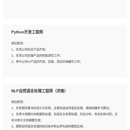
5、具备与多团队合作的经验，良好团队协作精神；
岗位要求：
1、全日制本科及以上学历，计算机相关专业毕业，一年以上前端开发工作经验；
2、熟练掌握HTML、CSS、JavaScript等web相关技术；
Python开发工程师
3、熟悉react/vue/angular任何一种前端框架，熟悉react优先；
4、熟悉webpack配置和git操作；
岗位职责：
5、善于沟通，具有团队意识；
1、负责公司后台产品开发；
2、负责公司后端产品的性能调优工作；
3、参与公司AI产品的开发、实施、测试文档编写工作。
岗位要求:
1、计算机相关专业，本科及以上学历，2年以上后端开发经验，有过运营商项目经
NLP自然语言处理工程师（济南）
验的更佳；
2、熟练python编程语言，熟悉服务端开发流程，熟悉常见的算法和数据结构；
岗位职责：
3、熟悉数据库开发，熟悉Mysql、Oracle、MongoDb数据库应用开发其中一种；
1、负责相关算法的设计与实现，主要包括自然语言处理、通用机器学习算法；
4、熟悉Python Wed框架（Django/Flask...）代码能力优秀，熟悉编码规范和具备
2、负责大规模文本数据库处理，包括生文本预处理，句法分析，命名实体识别，文
良好的文档编写能力）；
本分类与文本摘要生成；
5、沟通表达能力强，具备团队协作能力。
3、跟踪自然语言处理的前沿技术和业界先进的模型应用；