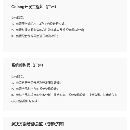
1、本科以上相关专业毕业，拥有三年以上相关数据工作经验经验。
Golang开发工程师（广州）
2、熟悉PostgreSQL、redis、MongoDB、ElasticSearch等开源数据库运维管理，
拥有开发经验优先。
岗位职责：
3、熟悉Oracle、MySQL、SQLServer中一种或多种优先。
1、负责服务端的API以及平台设计跟实现；
4、熟悉Hadoop、HBASE、Spark等大数据平台优先。
2、负责与保证服务端的高性能实现以及并发管理与控制；
5、熟悉linux或任意一种unix操作系统，如有较强操作系统侧工作经验者优先。
3、负责配合前端界面进行功能对接；
6、具备丰富的项目实施经验，较强的自我学习能力。
7、责任心强，为人友好，沟通能力强，具有良好的团队意识。
岗位要求：
1、本科及以上学历，计算机相关专业；
系统架构师（广州）
2、1年以上Golang开发工作经验，能独立完成相应项目开发；
3、基础扎实、熟悉数据结构与算法，熟悉多线程、多进程、IO复用等并发编程思维
岗位职责：
与实现，熟悉常用开源框架及设计模式；
1、负责自研产品开发及开发团队管理；
4、熟悉Golang、连接池、消息队列等组件使用、熟悉后端开发、测试、调试流程
2、负责产品和平台的系统架构设计；
跟工具使用；
3、参与产品与项目的业务分析、技术方案、系统架构设计、技术选型、技术攻关与
5、对技术有激情，喜欢钻研，能快速接受和掌握新技术，学习能力和工作责任心
核心功能设计与实现；
强，良好的沟通表达能力和团队协作能力。
4、根据业务及技术发展，做前瞻性的技术分析、研究及应用；
5、根据业务架构设计与业务需求，上接业务设计下接系统设计，编写系统概要设
计，指导技术骨干进行系统详细设计。
解决方案经理/总监（成都/济南）