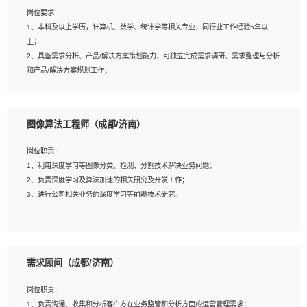
岗位要求
岗位要求：
1、本科及以上学历，计算机、数学、统计学等相关专业，同行业工作经验5年以
1、全日制统招本科及以上学历，计算机相关专业毕业，5年以上开发工作经验；
上；
2、具有扎实的java编程功底和良好的编码习惯，有分布式、多线程及高并发系统开
2、具备需求分析、产品/解决方案策划能力，可独立完成需求调研、需求整理与分析
发经验和性能调优经验尤佳；熟悉JVM调优；掌握基础中间件、基础架构方案和云
和产品/解决方案规划工作；
平台、云产品功能特性，熟练使用相关平台的功能和了解其背后实现机制；
3、逻辑缜密，对用户产品/解决方案体验敏感，对数据敏感，有产品/解决方案意
3、精通主流开发框架经验，精通一门主流开发语言；熟悉主流开源框架源码；
识，有主见，以数据为驱动，以结果为导向；
4、具有一定的大中型项目参与经验，有中间件、基础组件和框架的研发经验，具备
4、具有丰富的AI产品/解决方案解决方案经验，能够针对客户的需求，快速响应输出
研发管理流程建设经验；
图像算法工程师（成都/济南）
相关的解决方案，包括视频分析、图像识别、NLP、OCR、机器学习等；
5、熟悉Spring、Mybatis等开源框架和常用apache组件,熟悉Web服务端开发的各
5、具备AI技术背景，掌握TensorFlow、PyTorch、Spark MLlib、SK-Learn等常见
种常用框架和技术Springboot、Shiro、springcloud等；熟悉Linux常用命令和了解
岗位职责：
AI算法框架，对人脸识别、目标检测、图像识别、OCR、NLP等AI算法有深刻理
常用脚本语言，较丰富的线上系统运维经验，复杂问题排查思路清晰。
1、利用深度学习等图像分类、检测、分割技术解决业务问题；
解。具有AI平台级产品/解决方案从业经验者优先。具有大数据技术背景者优先；
2、负责深度学习及算法加速的相关研究及开发工作；
6、具备良好的客户意识与沟通能力，善于学习思考、创新与团队协作，认真负责、
3、进行公司相关业务的深度学习等前瞻技术研究。
执行力与抗压力强。
岗位要求：
1、统招本科以上学历，图形图像、计算机或数学相关专业；
需求顾问（成都/济南）
2、2年以上图像处理开发经验，熟悉python和spark开发；
3、熟练使用TensorFlow、Theano、Keras 及 Caffe 任意一种主流深度学习框架搭
岗位职责：
建深度学习系统环境；
1、负责沟通、收集和分析客户方在业务监管和分析方面的运营管理需求；