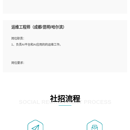
5、必须有实际的生产环境系统维护经验。
6、有中国移动安全态势系统相关项目经验优先考虑。
岗位要求：
1、精通java编程，熟悉vue和jsp编程；
运维工程师（成都/昆明/哈尔滨）
2、熟悉linux命令；
3、熟练使用springmvc、springcloud、webservice等框架进行开发；
岗位职责：
4、熟练使用oracle、mysql进行开发；
1、负责AI平台和AI应用的的运维工作。
5、熟悉流程开发如使用activiti；
6、计算机相关专业本科以上学历，3年以上开发工作经验。
岗位要求：
1、计算机相关专业，大专以上学历，2年以上开发运维工作经验；
2、必须具备的能力：有丰富的运维开发和K8S运维经验；熟悉K8S、Git、docker
等相关工具使用；熟练掌握Linux环境下的Shell语言 ；工作责任感强、具有良好的
沟通能力、服务意识；
3、掌握Linux环境下的Python编程语言；
社招流程
4、掌握DevOps思想、方法和流程。Jenkins工具使用；
SOCIAL RECRUITMENT PROCESS
5、掌握常见中间件配置与优化，如mysql、nginx等；
6、掌握服务器的维护，熟悉linux系统的常用操作；
7、掌握和第三方系统API接口的维护操作，和安全漏洞扫描的修复工作。