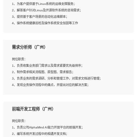
1、为客户提供基于Linux系统的运维支撑服务；
5、踏实， 勤奋，愿意在工作中不断学习，提高自我；
2、解答客户针对Linux及开源软件系统的咨询需求；
6、能与同事友好相处。
3、提供基于客户场景的自动化运维脚本；
4、操作系统健康巡检及操作系统安全加固等工作
岗位要求：
需求分析师（广州）
1、全日制本科计算机相关专业毕业，3年以上相关工作经验；
2、精通linux操作系统的运行维护，具有故障处理的能力
岗位职责：
3、熟练使用脚本语言，shell/python任一种，熟练使用Ansible
1、负责收集业务部门需求以及需求紧要优先级排序；
4、熟悉linux常见服务、中间件的基本原理、部署以及故障处理，如：Mysql、
2、制作需求相关流程图、原型图、需求报告；
Apache、Nginx、Zabbix、Kafka等
3、负责业务的需求调研、分析和管理工作，对需求文档进行管理；
5、熟悉主流虚拟化技术，如：VMware、KVM
4、发现业务操作流程中的痛点，并提出对应的解决方案；
6、具备网络方面的基础知识，熟悉常见的网络协议，如TCP/IP，转发原理，路由优
5、完成其他上级领导交予的任务和工作。
先级等
7、了解容器技术，熟悉docker或podman
8、有良好的文档编写能力和沟通能力，有RHCE证书优先
前端开发工程师（广州）
岗位要求：
1、本科以上学历，一年以上需求分析相关经验者优先；
岗位职责：
2、熟悉产品及需求规划工具，如:Axure、Xmind、MS Project等；
1、负责公司AlphaMind AI能力开放平台的前端开发；
3、具备良好的交流协调能力，有较强的责任感、工作积极主动；
2、编写系统开发过程中的相遇开发文档；
4、有较强的系统需求分析、文档编写能力、沟通能力；