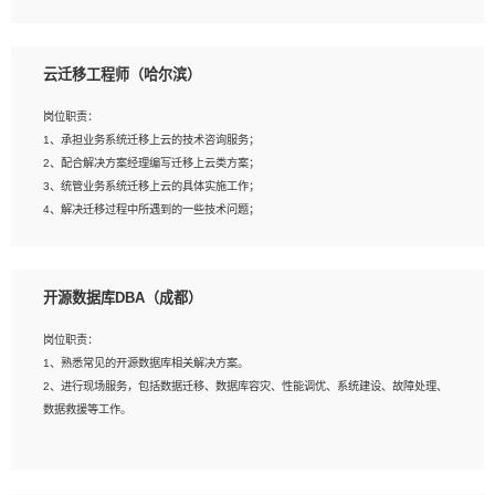
4、负责问答系统的搭建和知识图谱的建立；
云迁移工程师（哈尔滨）
岗位要求：
1、1年及以上自然语言处理方向研究或工作经验，统招本科及以上学历；
岗位职责：
2、熟悉tensorflow，keras，pytorch等常规深度学习框架，快速根据客户需求实现
1、承担业务系统迁移上云的技术咨询服务；
有效的模型；
2、配合解决方案经理编写迁移上云类方案；
3、熟悉掌握至少一种编程语言，如：Python，Java；
3、统管业务系统迁移上云的具体实施工作；
4、 熟悉NLP相关算法与实现；
4、解决迁移过程中所遇到的一些技术问题；
5、至少有一次及以上问答系统的项目实践，熟悉问答系统全流程开发者优先；
6、有较强的问题分析和处理能力，良好的团队合作意识；
7、 参与过相关竞赛或科研项目者优先。
岗位要求：
开源数据库DBA（成都）
1、专科及以上学历，三年以上工作经验，计算机等相关专业；
2、具备常见业务系统资源评估、部署优化和故障排查的能力；
岗位职责：
3、熟悉常见操作系统、存储、网络、 IO 等相关原理；
1、熟悉常见的开源数据库相关解决方案。
4、具有迁移工具实操经验，具备P2V、V2V迁移能力；
2、进行现场服务，包括数据迁移、数据库容灾、性能调优、系统建设、故障处理、
5、熟练华为、VMware虚拟化、云计算及云存储技术；
数据救援等工作。
6、熟悉主流数据库、应用服务器、中间件部署架构和运维方法；
7、具备资源池迁移、应用及数据迁移、异构数据迁移相关经验；
8、具有HCIE/H3CIE/VMware/阿里云等云计算方向认证者优先；
岗位要求：