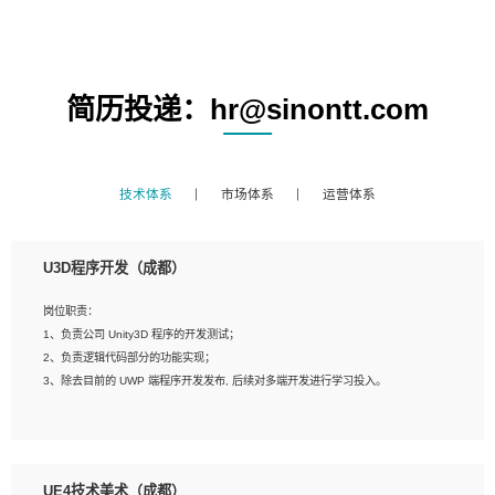
简历投递：hr@sinontt.com
技术体系
市场体系
运营体系
U3D程序开发（成都）
岗位职责：
1、负责公司 Unity3D 程序的开发测试；
2、负责逻辑代码部分的功能实现；
3、除去目前的 UWP 端程序开发发布, 后续对多端开发进行学习投入。
岗位要求：
1、全日制本科相关专业，具有相关开发经验?年以上；
UE4技术美术（成都）