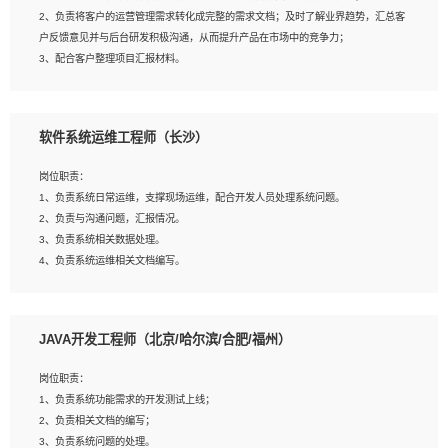
4、熟悉OPENCV、HALCON等常用图像处理软件，熟练进行图像处理；
2、负责将客户的运营管理需求转化成完整的需求文档；及时了解业界趋势，汇总客
5、熟悉主流的分类算法、聚类算法和关联分析算法原理，能熟练使用神经网络算法
户反馈意见并与后台研发积极沟通，从而提升产品在市场中的竞争力；
的进行业务建模；
3、配合客户整理项目汇报材料。
6、对OCR领域有深入的研究，熟悉模型调参，压缩和整型化方法；
7、熟悉mysql、oracle、MongoDB、redis等其中一种数据库使用。
岗位要求：
软件系统运维工程师（长沙）
1、3年以上运营或解决方案的工作经验。
2、具备良好的逻辑能力、沟通能力和文字处理能力，能够从海量数据中发现关键特
岗位职责：
征，可独立提出完整的优化方案,并推动方案执行达成结果；熟练使用PPT、
1、负责系统日常运维，支撑现场运维，配合开发人员处理系统问题。
WORD、EXCEL等办公软件；
2、负责与沟通问题，汇报情况。
3、深入理解公司各项AI产品和技术信息；具有较强的文档编写能力，能独立撰写
3、负责系统相关数据处理。
PPT、方案建议书等，面试时需携带个人制作的专业PPT文件进行展示。
4、负责系统运维相关文档编写。
5、负责现场对接客户，沟通事项。
JAVA开发工程师（北京/哈尔滨/合肥/福州）
岗位要求：
1、计算机相关专业本科以上学历，1年以上软件系统运维经验。
岗位职责：
2、精通linux命令。
1、负责系统功能需求的开发测试上线；
3、熟悉oracle、mysql 数据库。
2、负责相关文档的编写；
4、善于沟通，具有良好的团队合作精神和协作能力。
3、负责系统问题的处理。