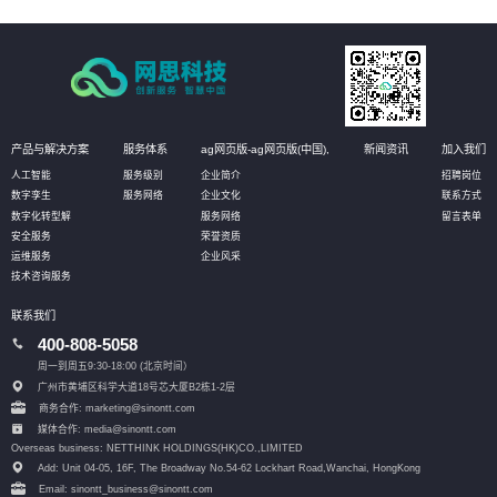
产品与解决方案
服务体系
ag网页版-ag网页版(中国),
新闻资讯
加入我们
人工智能
服务级别
企业简介
招聘岗位
数字孪生
服务网络
企业文化
联系方式
数字化转型解
服务网络
留言表单
安全服务
荣誉资质
运维服务
企业风采
技术咨询服务
联系我们
400-808-5058
周一到周五9:30-18:00 (北京时间）
广州市黄埔区科学大道18号芯大厦B2栋1-2层
商务合作: marketing@sinontt.com
媒体合作: media@sinontt.com
Overseas business: NETTHINK HOLDINGS(HK)CO.,LIMITED
Add: Unit 04-05, 16F, The Broadway No.54-62 Lockhart Road,
Wanchai, HongKong
Email: sinontt_business@sinontt.com