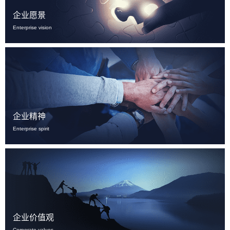
企业愿景
Enterprise vision
企业精神
Enterprise spirit
企业价值观
Corporate values