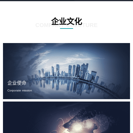
企业文化
COMPANY CULUTURE
企业使命
Corporate mission