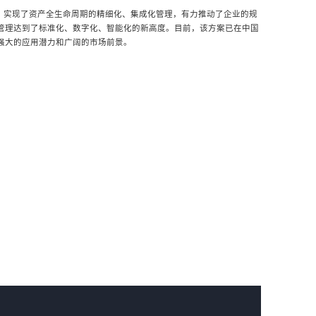
，实现了资产全生命周期的精细化、集成化管理，有力推动了企业的规
产管理达到了标准化、数字化、智能化的新高度。目前，该方案已在中国
强大的应用潜力和广阔的市场前景。