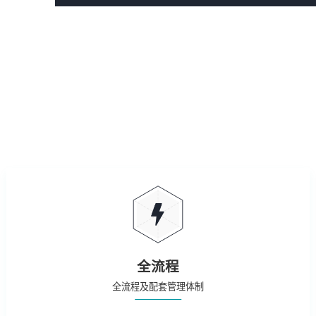
全流程
全流程及配套管理体制