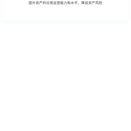
提升资产的日常运营能力和水平，降低资产风险