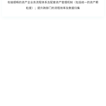
衔接顺畅的资产全业务流程体系及配套资产管理机制（包括统一的资产颗
粒度）；提升跨部门的流程效率及数据归集