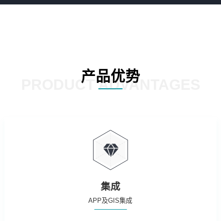
产品优势
PRODUCT ADVANTAGES
集成
APP及GIS集成