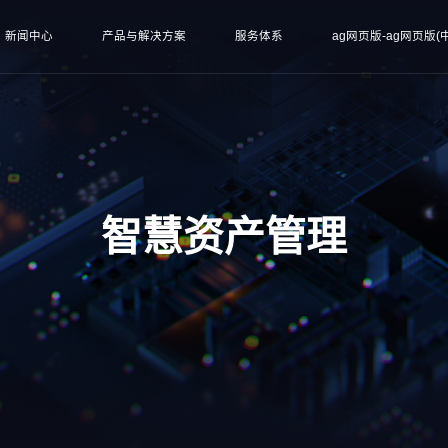
新闻中心
产品与解决方案
服务体系
ag网页版-ag网页版(中
智慧资产管理