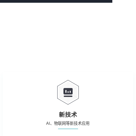
新技术
AI、物联网等新技术应用