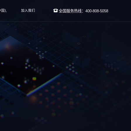
国),
加入我们
全国服务热线：400-808-5058