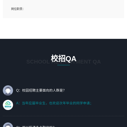
岗位要求：
岗位职责：
1、艺术设计类相关专业；（其中需求分析顾问不限专业）
1、完成主要工作：项目解决方案策划与编写，项目投标方案编写、项目申报方案编
2、热爱展览展示设计工作，熟悉行业动向，设计专业知识和产品专业知识；
写；
3、具有良好的人际沟通、准确判断客户需求并执行的能力、较强的团队合作能力和
2、人才队伍建设：完善SPL人才沉淀，积聚力量，为公司各省项目打单提供全面支
服务意识。
撑。
任职要求：
1. 熟悉 Javascript, CSS, HTML, Vue, Git;
校招QA
2. 熟悉 前端常用框架, 能独立完成设计给予的 UI 效果;
SCHOOL RECRUITMENT QA
3. 有良好的代码习惯, 低级错误出现频率低;
4. 具备优秀的沟通和协调能力，能承受比较大的工作压力;
5. 自我驱动力强, 能自主学习新知识新技术, 并具有较强的自学能力;
6. 了解前端设计及后端开发, 可快速和同事对接工作;
7. 了解或熟悉 WebGL 及相关框架优先。
Q：校园招聘主要面向的人群是？
（岗位人员专职于行业应用解决方案、项目申报方案、投标方案的策划编写）
A：当年应届毕业生，也欢迎次年毕业的同学申请；