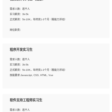
告，设计项目文件管理和资料库维护；
4、 创新设计表现形式，优化流程、提高设计工作效率；
需求人数：若干人
5、 设计内容包括但不限于：展厅/博物馆/展馆的规划与空间设计，人机界面设计，
实习薪资：3k-5k
标志及吉祥物设计，效果图后期处理等。
正式薪资：5k-10K，年终奖1-3个月（看能力浮动）
岗位要求：
岗位职责：
1、艺术设计类相关专业；
1、各类企业宣传片视频的剪辑和片头片尾包装；
2、热爱展览展示设计工作，熟悉行业动向，设计专业知识和产品专业知识；
2、广告片的后期剪辑与整体特效合成；
3、具有良好的人际沟通、准确判断客户需求并执行的能力、较强的团队合作能力和
3、特效及动画制作并了解后期合成软件。
服务意识。
程序开发实习生
岗位要求：
需求人数：若干人
1、热爱影视，责任心强，有强烈的兴趣和后期制作的主观能动性；
实习薪资：3k-5k
2、熟练使用After Effect、Photo Shop、熟练掌握视频剪辑和特效包装软件；
正式薪资：5k-10K，年终奖1-3个月（看能力浮动）
3、能对影片后期进行整体调色控制，具备一定审美感；
技能要求:Javascript, CSS, HTML, Vue
4、在剪辑上会思考，有一定编导思维；
5、踏实， 勤奋，愿意在工作中不断学习，提高自我；
工作职责：
6、能与同事友好相处。
1. 负责公司的前端项目的开发;
2. 负责公司已有项目的维护及迭代;
软件支持工程师实习生
工作要求:
需求人数：若干人
1. 熟悉 Javascript, CSS, HTML, Vue, Git;