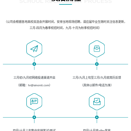
SCHOOL RECRUIMENT PROCESS
（公司会根据各地高校双选会开展时间，安排当地现场招聘，请应届毕业生随时关注信息更新，
三月-四月为春季校招时间，九月-十月为秋季校招时间）
三月初/九月初网络投递渠道开启
三月/九月上旬至三月/九月底简历反馈
（邮箱：hr@sinontt.com）
（具体以邮件/电话为准）
四月/十月上旬集中安排笔试/面试
四月/十月底offer发放