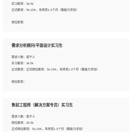
实习薪资：3k-5k
2. 熟悉前端常用框架, 能独立完成设计给予的 UI 效果;
正式薪资：5k-10K，年终奖1-3个月（看能力浮动）
3. 有良好的代码习惯, 低级错误出现频率低;
4. 具备优秀的沟通和协调能力，能承受比较大的工作压力;
岗位职责:
5. 自我驱动力强, 能自主学习新知识新技术, 并具有较强的自学能力;
1. 为企业客户提供软件技术服务。包括安装、升级、配置、调优、故障诊断等工
6. 了解前端设计及后端开发, 可快速和同事对接工作;
作；
7. 了解或熟悉 WebGL 及相关框架优先。
2. 在此基础上，并能为客户提供客户化技术支持方案，提升软件使用效率与价值。
需求分析顾问/平面设计实习生
任职要求:
需求人数：若干人
1. 计算机专业相关背景；
实习薪资：3k-5k
2. 自我学习和动手能力强，对操作系统、数据库有一定基础和兴趣；
正式薪资：正式岗位薪资：5k-10K，年终奖1-3个月（看能力浮动）
3.沟通能力强、有基础客户服务意识。
岗位职责：
1、 沟通客户需求，分析其实施的可行性，辅助项目经理完成展示策划、设计；
2、 把握设计时间节点，控制设计进度，完成展示设计任务；
3、配合平面设计师完成项目最终的整体汇报方案；参与项目例会，项目完工总结报
售前工程师（解决方案专员）实习生
告，设计项目文件管理和资料库维护；
4、 创新设计表现形式，优化流程、提高设计工作效率；
需求人数：若干人
5、 设计内容包括但不限于：展厅/博物馆/展馆的规划与空间设计，人机界面设计，
岗位薪资：3k-5k
标志及吉祥物设计，效果图后期处理等。
正式岗位薪资：5k-10K，年终奖1-3个月（看能力浮动）