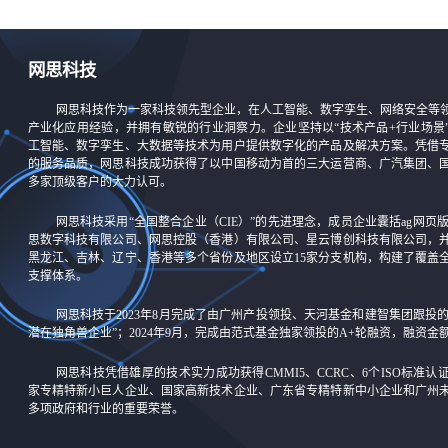
网思科技
网思科技作为一家科技领先型企业，在人工智能、数字孪生、网络安全等
产业化应用经验，并拥有敏锐的行业洞察力。企业坚持以“技术产品+行业场景
工智能、数字孪生、大数据等技术为用户提供数字化的产品及解决方案。凭借
的服务品质，网思科技成功获得了以中国移动为首的三大运营商、广汽集团、
多家顶级客户的大力认可。
网思科技采用“全国整合企业（CIE）”的先进理念，成员企业囊括ag网页版-a
思数字科技有限公司、网思控股（香港）有限公司、星云博创科技有限公司，
黑龙江、吉林、辽宁、香港等多个省份及地区设立15家分支机构，构建了覆盖
支撑体系。
网思科技于2023年8月完成了由广州产投领投、天河基金和建智集团跟投
潜在独角兽企业”；2024年9月，完成由范式基金独家领投的A+轮融资，融资
网思科技凭借雄厚的技术实力成功获得CMMI5、CCRC、6个ISO标准
家专精特新小巨人企业、国家高新技术企业、广东省专精特新中小企业和广州
多项政府和行业的重要荣誉。