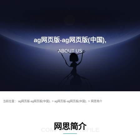
ag网页版-ag网页版(中国),
ABOUT US
当前位置：
ag网页版-ag网页版(中国),
>
ag网页版-ag网页版(中国),
>
网思简介
网思简介
COMPANY PROFILE