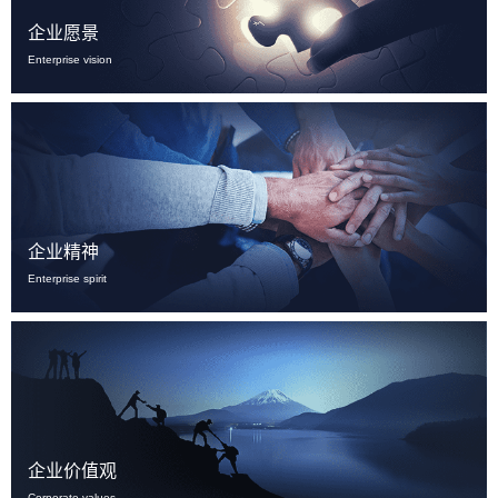
企业愿景
Enterprise vision
企业精神
Enterprise spirit
企业价值观
Corporate values