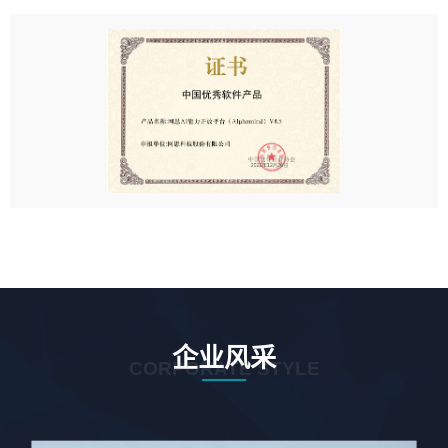
企业风采
CORPORATE STYLE