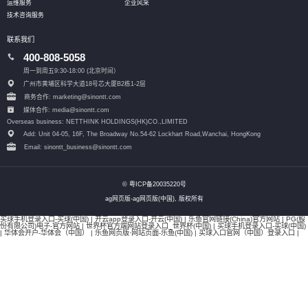
运维服务
企业风采
技术咨询服务
联系我们
400-808-5058
周一到周五9:30-18:00 (北京时间）
广州市黄埔区科学大道18号芯大厦B2栋1-2层
商务合作: marketing@sinontt.com
媒体合作: media@sinontt.com
Overseas business: NETTHINK HOLDINGS(HK)CO.,LIMITED
Add: Unit 04-05, 16F, The Broadway No.54-62 Lockhart Road,
Wanchai, HongKong
Email: sinontt_business@sinontt.com
© 粤ICP备20035220号
ag网页版-ag网页版(中国), 版权所有
买球手机登录入口-买球(中国)
|
开云app登录入口-开云(中国)
|
乐鱼官网链接(China)官方网站
|
PG(股
份有限公司)电子-官方网站
|
世界杯官方端网站登录入口_世界杯(中国)
|
买球手机登录入口-买球(中国)
|
华体会开户-华体会（中国）
|
乐鱼网页版·网站页面-乐鱼(中国)
|
买球入口官网（中国）登录入口
|