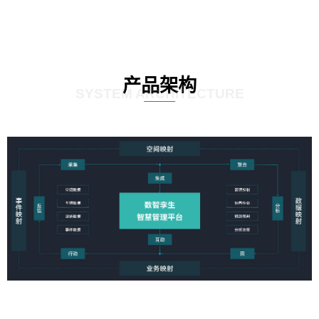
产品架构
SYSTEM ARCHITECTURE