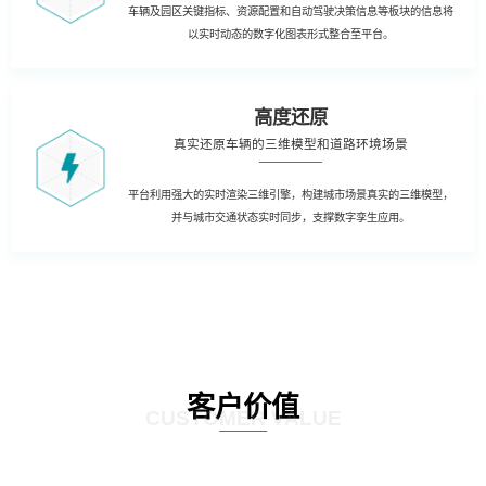
车辆及园区关键指标、资源配置和自动驾驶决策信息等板块的信息将
以实时动态的数字化图表形式整合至平台。
高度还原
真实还原车辆的三维模型和道路环境场景
平台利用强大的实时渲染三维引擎，构建城市场景真实的三维模型，
并与城市交通状态实时同步，支撑数字孪生应用。
客户价值
CUSTOMER VALUE