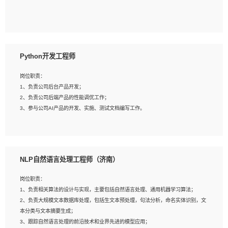
5、具备与多团队合作的经验，良好团队协作精神；
岗位要求：
1、全日制本科及以上学历，计算机相关专业毕业，一年以上前端开发工作经验；
2、熟练掌握HTML、CSS、JavaScript等web相关技术；
Python开发工程师
3、熟悉react/vue/angular任何一种前端框架，熟悉react优先；
4、熟悉webpack配置和git操作；
岗位职责：
5、善于沟通，具有团队意识；
1、负责公司后台产品开发；
2、负责公司后端产品的性能调优工作；
3、参与公司AI产品的开发、实施、测试文档编写工作。
岗位要求:
1、计算机相关专业，本科及以上学历，2年以上后端开发经验，有过运营商项目经
NLP自然语言处理工程师（济南）
验的更佳；
2、熟练python编程语言，熟悉服务端开发流程，熟悉常见的算法和数据结构；
岗位职责：
3、熟悉数据库开发，熟悉Mysql、Oracle、MongoDb数据库应用开发其中一种；
1、负责相关算法的设计与实现，主要包括自然语言处理、通用机器学习算法；
4、熟悉Python Wed框架（Django/Flask...）代码能力优秀，熟悉编码规范和具备
2、负责大规模文本数据库处理，包括生文本预处理，句法分析，命名实体识别，文
良好的文档编写能力）；
本分类与文本摘要生成；
5、沟通表达能力强，具备团队协作能力。
3、跟踪自然语言处理的前沿技术和业界先进的模型应用；