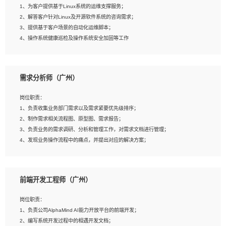
1、为客户提供基于Linux系统的运维支撑服务；
5、踏实， 勤奋，愿意在工作中不断学习，提高自我；
2、解答客户针对Linux及开源软件系统的咨询需求；
6、能与同事友好相处。
3、提供基于客户场景的自动化运维脚本；
4、操作系统健康巡检及操作系统安全加固等工作
岗位要求：
需求分析师（广州）
1、全日制本科计算机相关专业毕业，3年以上相关工作经验；
2、精通linux操作系统的运行维护，具有故障处理的能力
岗位职责：
3、熟练使用脚本语言，shell/python任一种，熟练使用Ansible
1、负责收集业务部门需求以及需求紧要优先级排序；
4、熟悉linux常见服务、中间件的基本原理、部署以及故障处理，如：Mysql、
2、制作需求相关流程图、原型图、需求报告；
Apache、Nginx、Zabbix、Kafka等
3、负责业务的需求调研、分析和管理工作，对需求文档进行管理；
5、熟悉主流虚拟化技术，如：VMware、KVM
4、发现业务操作流程中的痛点，并提出对应的解决方案；
6、具备网络方面的基础知识，熟悉常见的网络协议，如TCP/IP，转发原理，路由优
5、完成其他上级领导交予的任务和工作。
先级等
7、了解容器技术，熟悉docker或podman
8、有良好的文档编写能力和沟通能力，有RHCE证书优先
前端开发工程师（广州）
岗位要求：
1、本科以上学历，一年以上需求分析相关经验者优先；
岗位职责：
2、熟悉产品及需求规划工具，如:Axure、Xmind、MS Project等；
1、负责公司AlphaMind AI能力开放平台的前端开发；
3、具备良好的交流协调能力，有较强的责任感、工作积极主动；
2、编写系统开发过程中的相遇开发文档；
4、有较强的系统需求分析、文档编写能力、沟通能力；