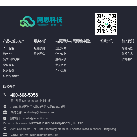
产品与解决方案
服务体系
ag网页版-ag网页版(中国),
新闻资讯
加入我们
人工智能
服务级别
企业简介
招聘岗位
数字孪生
服务网络
企业文化
联系方式
数字化转型解
服务网络
留言表单
安全服务
荣誉资质
运维服务
企业风采
技术咨询服务
联系我们
400-808-5058
周一到周五9:30-18:00 (北京时间）
广州市黄埔区科学大道18号芯大厦B2栋1-2层
商务合作: marketing@sinontt.com
媒体合作: media@sinontt.com
Overseas business: NETTHINK HOLDINGS(HK)CO.,LIMITED
Add: Unit 04-05, 16F, The Broadway No.54-62 Lockhart Road,
Wanchai, HongKong
Email: sinontt_business@sinontt.com