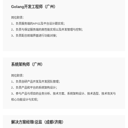
1、本科以上相关专业毕业，拥有三年以上相关数据工作经验经验。
Golang开发工程师（广州）
2、熟悉PostgreSQL、redis、MongoDB、ElasticSearch等开源数据库运维管理，
拥有开发经验优先。
岗位职责：
3、熟悉Oracle、MySQL、SQLServer中一种或多种优先。
1、负责服务端的API以及平台设计跟实现；
4、熟悉Hadoop、HBASE、Spark等大数据平台优先。
2、负责与保证服务端的高性能实现以及并发管理与控制；
5、熟悉linux或任意一种unix操作系统，如有较强操作系统侧工作经验者优先。
3、负责配合前端界面进行功能对接；
6、具备丰富的项目实施经验，较强的自我学习能力。
7、责任心强，为人友好，沟通能力强，具有良好的团队意识。
岗位要求：
1、本科及以上学历，计算机相关专业；
系统架构师（广州）
2、1年以上Golang开发工作经验，能独立完成相应项目开发；
3、基础扎实、熟悉数据结构与算法，熟悉多线程、多进程、IO复用等并发编程思维
岗位职责：
与实现，熟悉常用开源框架及设计模式；
1、负责自研产品开发及开发团队管理；
4、熟悉Golang、连接池、消息队列等组件使用、熟悉后端开发、测试、调试流程
2、负责产品和平台的系统架构设计；
跟工具使用；
3、参与产品与项目的业务分析、技术方案、系统架构设计、技术选型、技术攻关与
5、对技术有激情，喜欢钻研，能快速接受和掌握新技术，学习能力和工作责任心
核心功能设计与实现；
强，良好的沟通表达能力和团队协作能力。
4、根据业务及技术发展，做前瞻性的技术分析、研究及应用；
5、根据业务架构设计与业务需求，上接业务设计下接系统设计，编写系统概要设
计，指导技术骨干进行系统详细设计。
解决方案经理/总监（成都/济南）