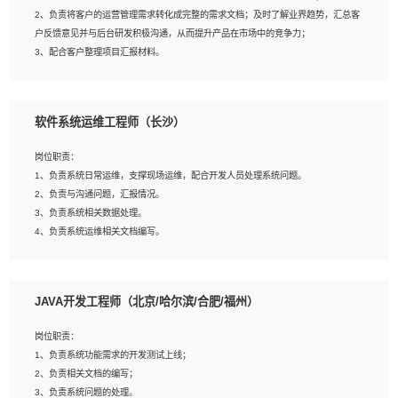
4、熟悉OPENCV、HALCON等常用图像处理软件，熟练进行图像处理；
2、负责将客户的运营管理需求转化成完整的需求文档；及时了解业界趋势，汇总客
5、熟悉主流的分类算法、聚类算法和关联分析算法原理，能熟练使用神经网络算法
户反馈意见并与后台研发积极沟通，从而提升产品在市场中的竞争力；
的进行业务建模；
3、配合客户整理项目汇报材料。
6、对OCR领域有深入的研究，熟悉模型调参，压缩和整型化方法；
7、熟悉mysql、oracle、MongoDB、redis等其中一种数据库使用。
岗位要求：
软件系统运维工程师（长沙）
1、3年以上运营或解决方案的工作经验。
2、具备良好的逻辑能力、沟通能力和文字处理能力，能够从海量数据中发现关键特
岗位职责：
征，可独立提出完整的优化方案,并推动方案执行达成结果；熟练使用PPT、
1、负责系统日常运维，支撑现场运维，配合开发人员处理系统问题。
WORD、EXCEL等办公软件；
2、负责与沟通问题，汇报情况。
3、深入理解公司各项AI产品和技术信息；具有较强的文档编写能力，能独立撰写
3、负责系统相关数据处理。
PPT、方案建议书等，面试时需携带个人制作的专业PPT文件进行展示。
4、负责系统运维相关文档编写。
5、负责现场对接客户，沟通事项。
JAVA开发工程师（北京/哈尔滨/合肥/福州）
岗位要求：
1、计算机相关专业本科以上学历，1年以上软件系统运维经验。
岗位职责：
2、精通linux命令。
1、负责系统功能需求的开发测试上线；
3、熟悉oracle、mysql 数据库。
2、负责相关文档的编写；
4、善于沟通，具有良好的团队合作精神和协作能力。
3、负责系统问题的处理。