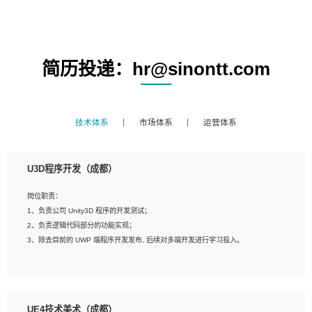
简历投递：hr@sinontt.com
技术体系
市场体系
运营体系
U3D程序开发（成都）
岗位职责：
1、负责公司 Unity3D 程序的开发测试；
2、负责逻辑代码部分的功能实现；
3、除去目前的 UWP 端程序开发发布, 后续对多端开发进行学习投入。
岗位要求：
1、全日制本科相关专业，具有相关开发经验?年以上；
UE4技术美术（成都）