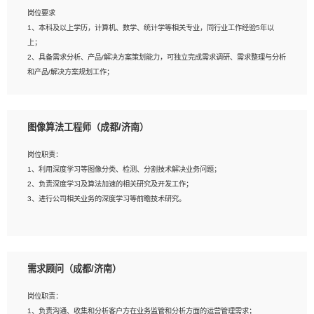
岗位要求
岗位要求：
1、本科及以上学历，计算机、数学、统计学等相关专业，同行业工作经验5年以
1、全日制统招本科及以上学历，计算机相关专业毕业，5年以上开发工作经验；
上；
2、具有扎实的java编程功底和良好的编码习惯，有分布式、多线程及高并发系统开
2、具备需求分析、产品/解决方案策划能力，可独立完成需求调研、需求整理与分析
发经验和性能调优经验尤佳；熟悉JVM调优；掌握基础中间件、基础架构方案和云
和产品/解决方案规划工作；
平台、云产品功能特性，熟练使用相关平台的功能和了解其背后实现机制；
3、逻辑缜密，对用户产品/解决方案体验敏感，对数据敏感，有产品/解决方案意
3、精通主流开发框架经验，精通一门主流开发语言；熟悉主流开源框架源码；
识，有主见，以数据为驱动，以结果为导向；
4、具有一定的大中型项目参与经验，有中间件、基础组件和框架的研发经验，具备
4、具有丰富的AI产品/解决方案解决方案经验，能够针对客户的需求，快速响应输出
研发管理流程建设经验；
图像算法工程师（成都/济南）
相关的解决方案，包括视频分析、图像识别、NLP、OCR、机器学习等；
5、熟悉Spring、Mybatis等开源框架和常用apache组件,熟悉Web服务端开发的各
5、具备AI技术背景，掌握TensorFlow、PyTorch、Spark MLlib、SK-Learn等常见
种常用框架和技术Springboot、Shiro、springcloud等；熟悉Linux常用命令和了解
岗位职责：
AI算法框架，对人脸识别、目标检测、图像识别、OCR、NLP等AI算法有深刻理
常用脚本语言，较丰富的线上系统运维经验，复杂问题排查思路清晰。
1、利用深度学习等图像分类、检测、分割技术解决业务问题；
解。具有AI平台级产品/解决方案从业经验者优先。具有大数据技术背景者优先；
2、负责深度学习及算法加速的相关研究及开发工作；
6、具备良好的客户意识与沟通能力，善于学习思考、创新与团队协作，认真负责、
3、进行公司相关业务的深度学习等前瞻技术研究。
执行力与抗压力强。
岗位要求：
1、统招本科以上学历，图形图像、计算机或数学相关专业；
需求顾问（成都/济南）
2、2年以上图像处理开发经验，熟悉python和spark开发；
3、熟练使用TensorFlow、Theano、Keras 及 Caffe 任意一种主流深度学习框架搭
岗位职责：
建深度学习系统环境；
1、负责沟通、收集和分析客户方在业务监管和分析方面的运营管理需求；