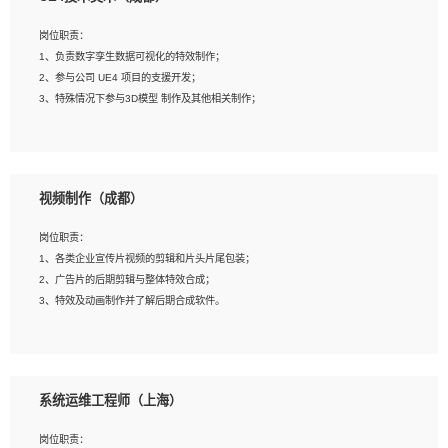
2、熟练掌握 Unity3D 程序开发，精通 C# 语言开发；
3、具有大量插件的使用调试经历，开发测试过 UWP 端程序者优先；
岗位职责：
4、有良好的沟通能力和团队合作意识；
1、负责数字孪生数据可视化的特效制作；
5、开发过 HoloLens 程序者优先。
2、参与公司 UE4 项目的支援开发；
3、特殊情况下参与3D模型 制作及其他相关制作；
岗位要求：
1、全日制本科以上学历，美术、动画相关专业毕业，具有相关效果制作经验2年以
视频制作（成都）
上；
2、熟练掌握 Particle 或 Niagara 制作特效模块；
岗位职责：
3、想象力丰富, 有一定的艺术审美深度；
1、各类企业宣传片视频的剪辑和片头片尾包装；
4、有良好的场景特效搭建功底；
2、广告片的后期剪辑与整体特效合成；
5、熟悉 3Ds Max 或者 Maya；
3、特效及动画制作并了解后期合成软件。
6、有良好的沟通能力和团队合作意识；
7、参与过建筑结构表现相关项目者优先
岗位要求：
1、热爱影视，责任心强，有强烈的兴趣和后期制作的主观能动性；
系统运维工程师（上海）
2、熟练使用After Effect、Photo Shop、熟练掌握视频剪辑和特效包装软件；
3、能对影片后期进行整体调色控制，具备一定审美感；
岗位职责：
4、在剪辑上会思考，有一定编导思维；