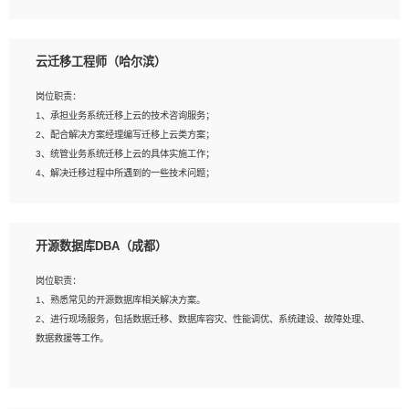
4、负责问答系统的搭建和知识图谱的建立；
云迁移工程师（哈尔滨）
岗位要求：
1、1年及以上自然语言处理方向研究或工作经验，统招本科及以上学历；
岗位职责：
2、熟悉tensorflow，keras，pytorch等常规深度学习框架，快速根据客户需求实现
1、承担业务系统迁移上云的技术咨询服务；
有效的模型；
2、配合解决方案经理编写迁移上云类方案；
3、熟悉掌握至少一种编程语言，如：Python，Java；
3、统管业务系统迁移上云的具体实施工作；
4、 熟悉NLP相关算法与实现；
4、解决迁移过程中所遇到的一些技术问题；
5、至少有一次及以上问答系统的项目实践，熟悉问答系统全流程开发者优先；
6、有较强的问题分析和处理能力，良好的团队合作意识；
7、 参与过相关竞赛或科研项目者优先。
岗位要求：
开源数据库DBA（成都）
1、专科及以上学历，三年以上工作经验，计算机等相关专业；
2、具备常见业务系统资源评估、部署优化和故障排查的能力；
岗位职责：
3、熟悉常见操作系统、存储、网络、 IO 等相关原理；
1、熟悉常见的开源数据库相关解决方案。
4、具有迁移工具实操经验，具备P2V、V2V迁移能力；
2、进行现场服务，包括数据迁移、数据库容灾、性能调优、系统建设、故障处理、
5、熟练华为、VMware虚拟化、云计算及云存储技术；
数据救援等工作。
6、熟悉主流数据库、应用服务器、中间件部署架构和运维方法；
7、具备资源池迁移、应用及数据迁移、异构数据迁移相关经验；
8、具有HCIE/H3CIE/VMware/阿里云等云计算方向认证者优先；
岗位要求：