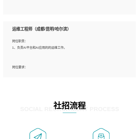
5、必须有实际的生产环境系统维护经验。
6、有中国移动安全态势系统相关项目经验优先考虑。
岗位要求：
1、精通java编程，熟悉vue和jsp编程；
运维工程师（成都/昆明/哈尔滨）
2、熟悉linux命令；
3、熟练使用springmvc、springcloud、webservice等框架进行开发；
岗位职责：
4、熟练使用oracle、mysql进行开发；
1、负责AI平台和AI应用的的运维工作。
5、熟悉流程开发如使用activiti；
6、计算机相关专业本科以上学历，3年以上开发工作经验。
岗位要求：
1、计算机相关专业，大专以上学历，2年以上开发运维工作经验；
2、必须具备的能力：有丰富的运维开发和K8S运维经验；熟悉K8S、Git、docker
等相关工具使用；熟练掌握Linux环境下的Shell语言 ；工作责任感强、具有良好的
沟通能力、服务意识；
3、掌握Linux环境下的Python编程语言；
社招流程
4、掌握DevOps思想、方法和流程。Jenkins工具使用；
SOCIAL RECRUITMENT PROCESS
5、掌握常见中间件配置与优化，如mysql、nginx等；
6、掌握服务器的维护，熟悉linux系统的常用操作；
7、掌握和第三方系统API接口的维护操作，和安全漏洞扫描的修复工作。